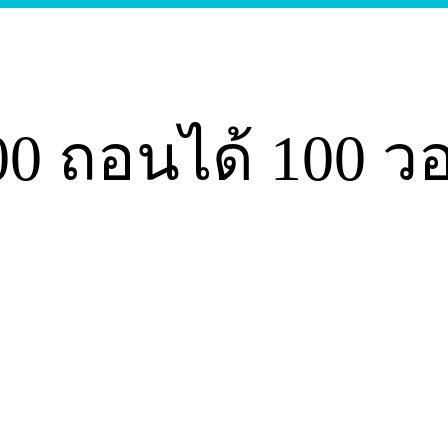
00 ถอนได้ 100 วอ 