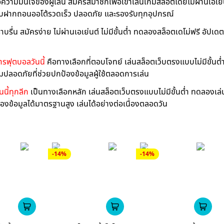
มมั่นใจของผู้เล่น สมัครสมาชิกเพื่อเข้าเล่นเกมสล็อตโดยไม่ผ่านเอเย่นต
ระบบฝากถอนออโต้รวดเร็ว ปลอดภัย และรองรับทุกอุปกรณ์
บรื่น สมัครง่าย ไม่ผ่านเอเย่นต์ ไม่มีขั้นต่ำ ทดลองสล็อตเดโม่ฟรี อัป
รฟุตบอลวันนี้
คือทางเลือกที่ตอบโจทย์ เล่นสล็อตเว็บตรงแบบไม่มีขั้นต
อดภัยที่ช่วยปกป้องข้อมูลผู้ใช้ตลอดการเล่น
นี้ทุกลีก
เป็นทางเลือกหลัก เล่นสล็อตเว็บตรงแบบไม่มีขั้นต่ำ ทดลองเล
้อมูลได้มาตรฐานสูง เล่นได้อย่างต่อเนื่องตลอดวัน
-14%
-14%