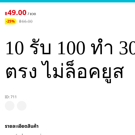
49.00
฿
/ ขวด
฿
66.00
-25%
10 รับ 100 ทํา 3
ตรง ไม่ล็อคยูส
ID: 711
รายละเอียดสินค้า