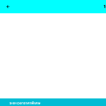
1
ระยะเวลาราคาพิเศษ