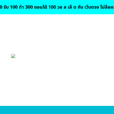
0 รับ 100 ทํา 300 ถอนได้ 100 วอ ล เล็ ต กับ เว็บตรง ไม่ล็อค