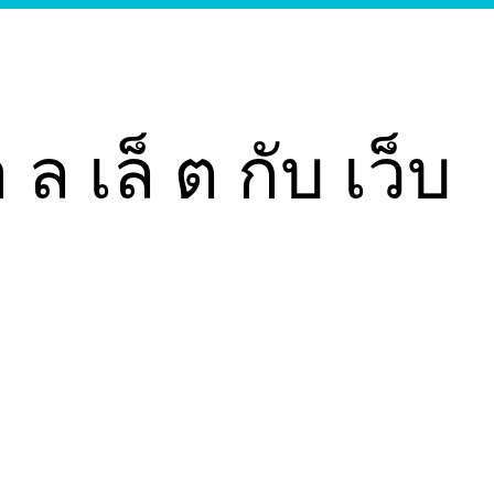
ล เล็ ต กับ เว็บ